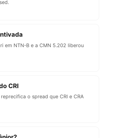
sed.
entivada
 tri em NTN-B e a CMN 5.202 liberou
 do CRI
reprecifica o spread que CRI e CRA
ênior?