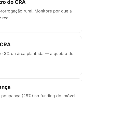
stro do CRA
rorrogação rural. Monitore por que a
 real.
o CRA
de 3% da área plantada — a quebra de
pança
 a poupança (28%) no funding do imóvel