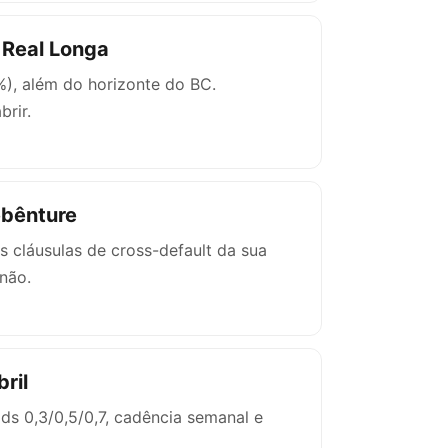
 Real Longa
), além do horizonte do BC.
brir.
ebênture
s cláusulas de cross-default da sua
 não.
ril
lds 0,3/0,5/0,7, cadência semanal e