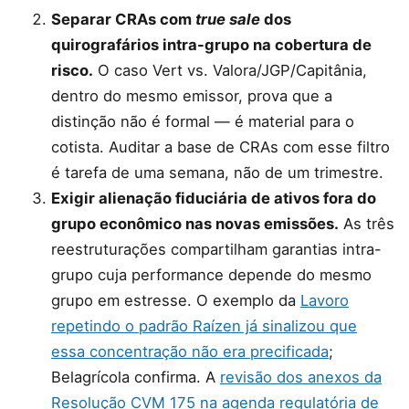
Separar CRAs com
true sale
dos
quirografários intra-grupo na cobertura de
risco.
O caso Vert vs. Valora/JGP/Capitânia,
dentro do mesmo emissor, prova que a
distinção não é formal — é material para o
cotista. Auditar a base de CRAs com esse filtro
é tarefa de uma semana, não de um trimestre.
Exigir alienação fiduciária de ativos fora do
grupo econômico nas novas emissões.
As três
reestruturações compartilham garantias intra-
grupo cuja performance depende do mesmo
grupo em estresse. O exemplo da
Lavoro
repetindo o padrão Raízen já sinalizou que
essa concentração não era precificada
;
Belagrícola confirma. A
revisão dos anexos da
Resolução CVM 175 na agenda regulatória de