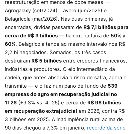
reestruturação em menos de doze meses —
Agrogalaxy (set/2024), Lavoro (jun/2025) e
Belagrícola (mar/2026). Nas duas primeiras, já
encerradas, dívidas passaram de
R$ 7,1 bilhões para
cerca de R$ 3 bilhões
— haircut na faixa de
50% a
60%
. Belagrícola tende ao mesmo intervalo nos R$
2,2 bi negociados. Somados, os três casos
destruíram
R$ 5 bilhões
entre credores financeiros,
indústrias e produtores. O elo intermediário da
cadeia, que antes absorvia o risco de safra, agora o
transmite — e o faz num pano de fundo de
539
empresas do agro em recuperação judicial no
1T26
(+9,3% vs. 4T25) e cerca de
R$ 98 bilhões
em recuperação extrajudicial
em 2026, contra R$
3 bilhões em 2025. A inadimplência rural acima de
90 dias chegou a 7,3% em janeiro,
recorde da série