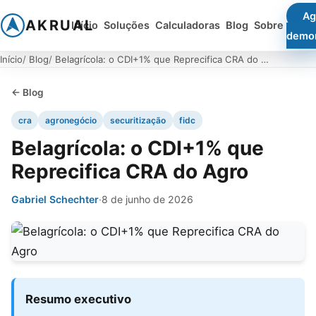
Ag
AKRUAL
Início
Soluções
Calculadoras
Blog
Sobre
demo
Início
Blog
Belagrícola: o CDI+1% que Reprecifica CRA do Agro
← Blog
cra
agronegócio
securitização
fidc
Belagrícola: o CDI+1% que
Reprecifica CRA do Agro
Gabriel Schechter
·
8 de junho de 2026
Resumo executivo