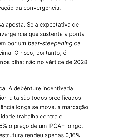
cação da convergência.
 aposta. Se a expectativa de
nvergência que sustenta a ponta
 vem por um
bear-steepening
da
cima. O risco, portanto, é
nos olha: não no vértice de 2028
ca. A debênture incentivada
on alta são todos precificados
rência longa se move, a marcação
idade trabalha contra o
 6% o preço de um IPCA+ longo.
aestrutura rendeu apenas 0,16%