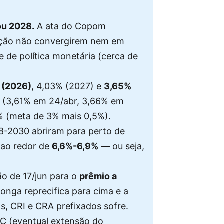
ou 2028.
A ata do Copom
flação não convergirem nem em
 de política monetária (cerca de
 (2026)
, 4,03% (2027) e
3,65%
 (3,61% em 24/abr, 3,66% em
5% (meta de 3% mais 0,5%).
-2030 abriram para perto de
 ao redor de
6,6%-6,9%
— ou seja,
ão de 17/jun para o
prêmio a
longa reprecifica para cima e a
s, CRI e CRA prefixados sofre.
BC (eventual extensão do