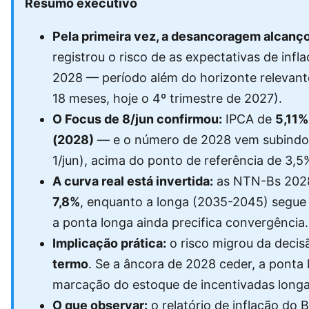
Resumo executivo
Pela primeira vez, a desancoragem alcanç
registrou o risco de as expectativas de in
2028 — período além do horizonte relevante
18 meses, hoje o 4º trimestre de 2027).
O Focus de 8/jun confirmou:
IPCA de
5,11%
(2028)
— e o número de 2028 vem subindo
1/jun), acima do ponto de referência de 3,
A curva real está invertida:
as NTN-Bs 2028
7,8%
, enquanto a longa (2035-2045) segue
a ponta longa ainda precifica convergência.
Implicação prática:
o risco migrou da decis
termo
. Se a âncora de 2028 ceder, a ponta 
marcação do estoque de incentivadas longa
O que observar:
o relatório de inflação do 