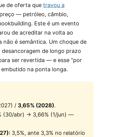
ue de oferta que
travou a
 preço — petróleo, câmbio,
bookbuilding. Este é um evento
arou de acreditar na volta ao
a não é semântica. Um choque de
ma desancoragem de longo prazo
para ser revertida — e esse “por
 embutido na ponta longa.
2027) /
3,65% (2028)
.
 (30/abr) → 3,66% (1/jun) —
27):
3,5%, ante 3,3% no relatório