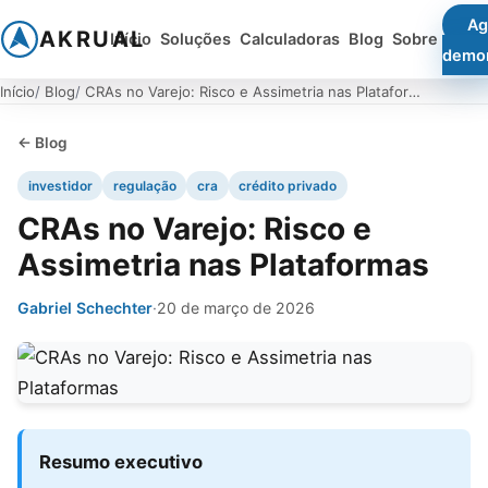
Ag
AKRUAL
Início
Soluções
Calculadoras
Blog
Sobre
demo
Início
Blog
CRAs no Varejo: Risco e Assimetria nas Plataformas
← Blog
investidor
regulação
cra
crédito privado
CRAs no Varejo: Risco e
Assimetria nas Plataformas
Gabriel Schechter
·
20 de março de 2026
Resumo executivo