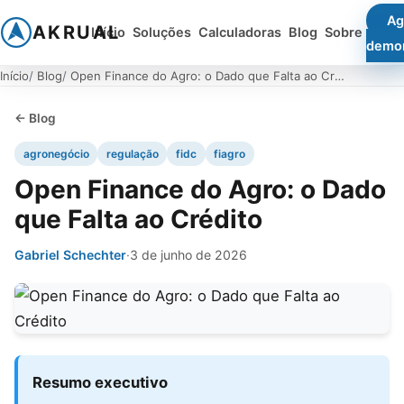
Ag
AKRUAL
Início
Soluções
Calculadoras
Blog
Sobre
demo
Início
Blog
Open Finance do Agro: o Dado que Falta ao Crédito
← Blog
agronegócio
regulação
fidc
fiagro
Open Finance do Agro: o Dado
que Falta ao Crédito
Gabriel Schechter
·
3 de junho de 2026
Resumo executivo