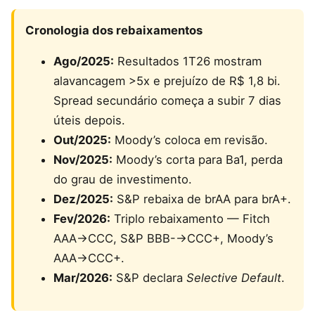
Cronologia dos rebaixamentos
Ago/2025:
Resultados 1T26 mostram
alavancagem >5x e prejuízo de R$ 1,8 bi.
Spread secundário começa a subir 7 dias
úteis depois.
Out/2025:
Moody’s coloca em revisão.
Nov/2025:
Moody’s corta para Ba1, perda
do grau de investimento.
Dez/2025:
S&P rebaixa de brAA para brA+.
Fev/2026:
Triplo rebaixamento — Fitch
AAA→CCC, S&P BBB-→CCC+, Moody’s
AAA→CCC+.
Mar/2026:
S&P declara
Selective Default
.