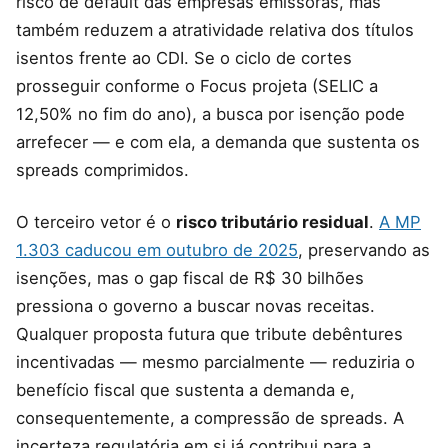
risco de default das empresas emissoras, mas
também reduzem a atratividade relativa dos títulos
isentos frente ao CDI. Se o ciclo de cortes
prosseguir conforme o Focus projeta (SELIC a
12,50% no fim do ano), a busca por isenção pode
arrefecer — e com ela, a demanda que sustenta os
spreads comprimidos.
O terceiro vetor é o
risco tributário residual
.
A MP
1.303 caducou em outubro de 2025
, preservando as
isenções, mas o gap fiscal de R$ 30 bilhões
pressiona o governo a buscar novas receitas.
Qualquer proposta futura que tribute debêntures
incentivadas — mesmo parcialmente — reduziria o
benefício fiscal que sustenta a demanda e,
consequentemente, a compressão de spreads. A
incerteza regulatória em si já contribui para a