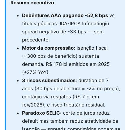
Resumo executivo
Debêntures AAA pagando -52,8 bps
vs
títulos públicos. IDA-IPCA Infra atingiu
spread negativo de -33 bps — sem
precedente.
Motor da compressão:
isenção fiscal
(~300 bps de benefício) sustenta
demanda. R$ 178 bi emitidos em 2025
(+27% YoY).
3 riscos subestimados:
duration de 7
anos (30 bps de abertura = -2% no preço),
contágio via resgates (R$ 7 bi em
fev/2026), e risco tributário residual.
Paradoxo SELIC:
corte de juros reduz
default mas também reduz atratividade da
isenção — spreads comprimidos podem se