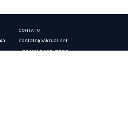
CONTATO
xa
contato@akrual.net
+55 (11) 2450-7900
LinkedIn
RSS