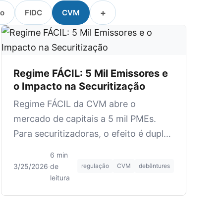
+
ão
FIDC
CVM
Regime FÁCIL: 5 Mil Emissores e
o Impacto na Securitização
Regime FÁCIL da CVM abre o
mercado de capitais a 5 mil PMEs.
Para securitizadoras, o efeito é duplo:
concorrência na captação e novos
6 min
cedentes.
3/25/2026
·
de
regulação
CVM
debêntures
leitura