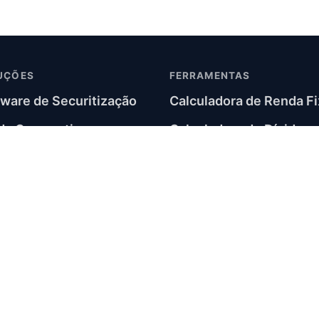
UÇÕES
FERRAMENTAS
ware de Securitização
Calculadora de Renda Fi
da Corporativa e
Calculadora de Dívida
sivos
Corporativa
tware de Renda Fixa
Soluções por módulo
tware de Covenants
Segmentos atendidos
tware de Custódia
Materiais e checklists
ware Agente Fiduciário
Blog
s de Dados
Sobre