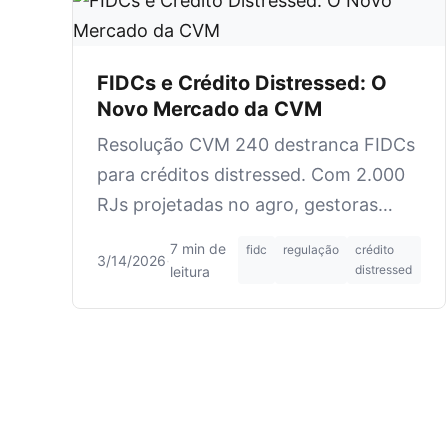
FIDCs e Crédito Distressed: O
Novo Mercado da CVM
Resolução CVM 240 destranca FIDCs
para créditos distressed. Com 2.000
RJs projetadas no agro, gestoras
miram retornos de 30% a.a. — mas os
7 min de
fidc
regulação
crédito
3/14/2026
·
riscos são reais.
distressed
leitura