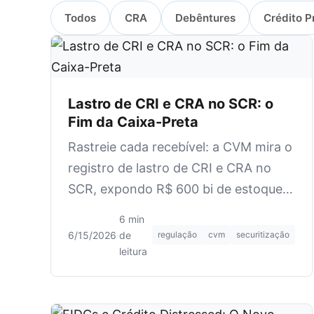
Todos
CRA
Debêntures
Crédito P
Lastro de CRI e CRA no SCR: o
Fim da Caixa-Preta
Rastreie cada recebível: a CVM mira o
registro de lastro de CRI e CRA no
SCR, expondo R$ 600 bi de estoque a
uma nova exigência de dados.
6 min
6/15/2026
·
de
regulação
cvm
securitização
leitura