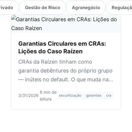
rivado
Gestão de Risco
Agronegócio
Regulaç
Garantias Circulares em CRAs:
Lições do Caso Raízen
CRAs da Raízen tinham como
garantia debêntures do próprio grupo
— inúteis no default. O que muda na
regulação de garantias em
6 min de
3/31/2026
·
securitização
garantias
cra
securitização.
leitura