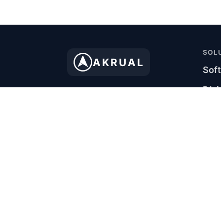
SOL
AKRUAL
Soft
Dívi
Akrual Tecnologia
Pas
Financeira Ltda.
Sof
CNPJ: 22.680.223/0001-80
Certificada ISO/IEC 27001
Sof
Agendar demo
Sof
Soft
API