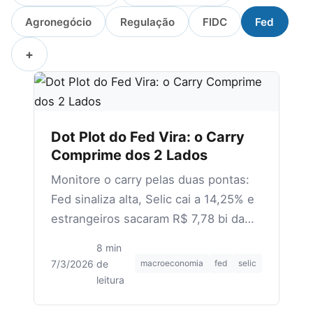
Agronegócio
Regulação
FIDC
Fed
+
Dot Plot do Fed Vira: o Carry
Comprime dos 2 Lados
Monitore o carry pelas duas pontas:
Fed sinaliza alta, Selic cai a 14,25% e
estrangeiros sacaram R$ 7,78 bi da
B3 em junho de 2026.
8 min
7/3/2026
·
de
macroeconomia
fed
selic
leitura