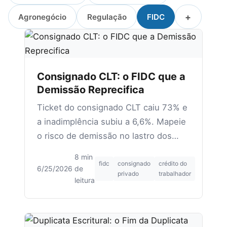
+
Agronegócio
Regulação
FIDC
Consignado CLT: o FIDC que a
Demissão Reprecifica
Ticket do consignado CLT caiu 73% e
a inadimplência subiu a 6,6%. Mapeie
o risco de demissão no lastro dos
FIDCs de varejo antes de subscrever.
8 min
fidc
consignado
crédito do
6/25/2026
·
de
privado
trabalhador
leitura