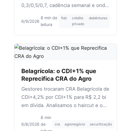
0,3/0,5/0,7, cadência semanal e onde
plugar no cockpit do gestor.
8 min de
fidc
crédito
debêntures
6/9/2026
·
privado
leitura
Belagrícola: o CDI+1% que
Reprecifica CRA do Agro
Gestores trocaram CRA Belagrícola de
CDI+4,2% por CDI+1% para R$ 2,2 bi
em dívida. Analisamos o haircut e o
impacto no estoque de CRAs com
8 min
exposição a revendas.
6/8/2026
·
de
cra
agronegócio
securitização
leitura