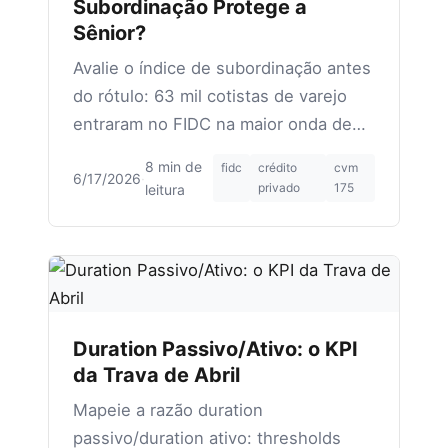
Subordinação Protege a
Sênior?
Avalie o índice de subordinação antes
do rótulo: 63 mil cotistas de varejo
entraram no FIDC na maior onda de
recuperações judiciais.
8 min de
fidc
crédito
cvm
6/17/2026
·
privado
175
leitura
Duration Passivo/Ativo: o KPI
da Trava de Abril
Mapeie a razão duration
passivo/duration ativo: thresholds