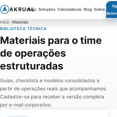
Ag
AKRUAL
Início
Soluções
Calculadoras
Blog
Sobre
demo
Início
Materiais
BIBLIOTECA TÉCNICA
Materiais para o time
de operações
estruturadas
Guias, checklists e modelos consolidados a
partir de operações reais que acompanhamos.
Cadastre-se para receber a versão completa
por e-mail corporativo.
Lista de materiais