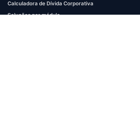
Calculadora de Dívida Corporativa
Soluções por módulo
Segmentos atendidos
Materiais e checklists
Blog
Sobre
CONTATO
contato@akrual.net
+55 (11) 2450-7900
LinkedIn
RSS
LEGAL