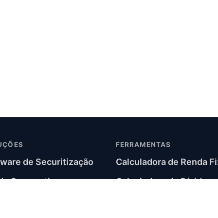
UÇÕES
FERRAMENTAS
ware de Securitização
Calculadora de Renda Fi
da Corporativa e
Calculadora de Dívida
sivos
Corporativa
tware de Renda Fixa
Soluções por módulo