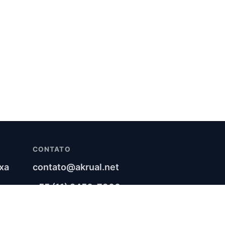
CONTATO
xa
contato@akrual.net
+55 (11) 2450-7900
LinkedIn