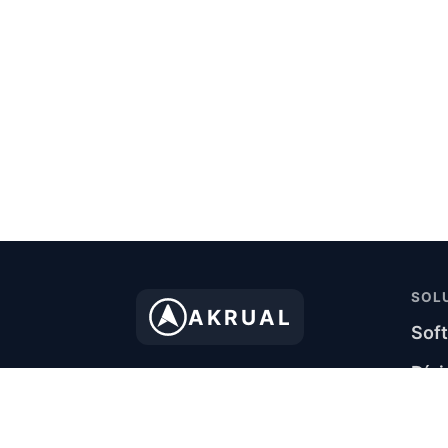
SOL
AKRUAL
Soft
Dívi
Akrual Tecnologia
Pas
Financeira Ltda.
Sof
CNPJ: 22.680.223/0001-80