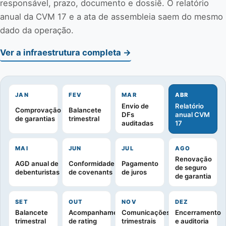
responsável, prazo, documento e dossiê. O relatório
anual da CVM 17 e a ata de assembleia saem do mesmo
dado da operação.
Ver a infraestrutura completa →
JAN
FEV
MAR
ABR
Envio de
Relatório
Comprovação
Balancete
DFs
anual CVM
de garantias
trimestral
auditadas
17
MAI
JUN
JUL
AGO
Renovação
AGD anual de
Conformidade
Pagamento
de seguro
debenturistas
de covenants
de juros
de garantia
SET
OUT
NOV
DEZ
Balancete
Acompanhamento
Comunicações
Encerramento
trimestral
de rating
trimestrais
e auditoria