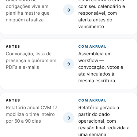
obrigações vive em
com seu calendário e
→
planilha mestre que
responsável, com
ninguém atualiza
alerta antes do
vencimento
ANTES
COM AKRUAL
Convocação, lista de
Assembleia em
presença e quórum em
workflow —
→
PDFs e e-mails
convocação, votos e
ata vinculados à
mesma escritura
ANTES
COM AKRUAL
Relatório anual CVM 17
Relatório gerado a
mobiliza o time inteiro
partir do dado
→
por 60 a 90 dias
operacional, com
revisão final reduzida a
uma semana