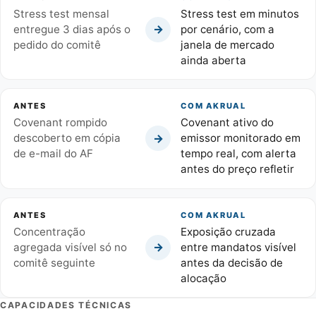
Stress test mensal
Stress test em minutos
→
entregue 3 dias após o
por cenário, com a
pedido do comitê
janela de mercado
ainda aberta
ANTES
COM AKRUAL
Covenant rompido
Covenant ativo do
→
descoberto em cópia
emissor monitorado em
de e-mail do AF
tempo real, com alerta
antes do preço refletir
ANTES
COM AKRUAL
Concentração
Exposição cruzada
→
agregada visível só no
entre mandatos visível
comitê seguinte
antes da decisão de
alocação
CAPACIDADES TÉCNICAS