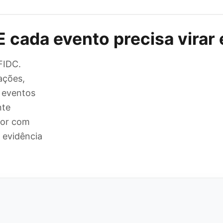
 cada evento precisa virar 
FIDC.
ações,
 eventos
nte
dor com
 evidência