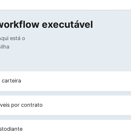
 workflow executável
Aqui está o
ilha
 carteira
veis por contrato
stodiante