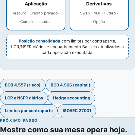
Aplicação
Derivativos
Tesouro · Crédito privado ·
Swap · NDF · Futuro ·
Compromissadas
Opção
Posição consolidada
com limites por contraparte,
LCR/NSFR diários e enquadramento Basileia atualizados a
cada operação executada.
BCB 4.557 (risco)
BCB 4.966 (capital)
LCR e NSFR diários
Hedge accounting
Limites por contraparte
ISO/IEC 27001
PRÓXIMO PASSO
Mostre como sua mesa opera hoje.